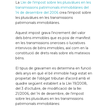
d’exempció de l’ITP d’acord amb
La
Llei de l’impost sobre les plusvàlues en les
un període mínim de residència
l’article 4.11 (H2T002)
(170 Kb.) en el
transmissions patrimonials immobiliàries del
legal, permanent i continuada al
format oficial, signada per tots els
14 de desembre del 2006
crea l’impost sobre
Principat d’Andorra de 5 anys.
adquirents, i acompanyada de la
les plusvàlues en les transmissions
Que l’adquirent tingui uns
documentació següent:
patrimonials immobiliàries.
ingressos durant els 12 mesos
Fotocòpia del passaport o
anteriors a la presentació de la
Aquest impost grava l’increment del valor
sol·licitud que no superin de 3
dels béns immobles que es posi de manifest
del document nacional
vegades el salari mínim mensual
en les transmissions oneroses o lucratives
d’identitat dels adquirents.
anualitzat o, en cas de ser més
intervivos de béns immobles, així com en la
Certificat de residència
d’un adquirent, que els
constitució de drets reals sobre els mateixos
expedit pel Comú.
ingressos no superin de 4,5
béns.
vegades el salari mínim. Atès
Declaració jurada on els
que el salari mínim per a l’any
El tipus de gravamen es determina en funció
adquirents manifestin que
2022 és de 1.157,87 euros, els
dels anys en què el bé immoble hagi estat en
l’immoble per a l’adquisició del
ingressos anyals màxims seran,
propietat de l’obligat tributari d’acord amb el
qual sol·liciten l’exempció serà el
en el cas d’un adquirent, de
quadre següent establert a la Llei 19/2008,
primer habitatge que hagin
41.683,32 euros i, en el cas de
del 3 d’octubre, de modificació de la llei
adquirit, que constituirà el seu
més d’un adquirent, de
21/2006, del 14 de desembre, de l’impost
habitatge habitual i permanent i
62.524,98 euros. Aquests
sobre les plusvàlues en les transmissions
que no reben altres ingressos
imports s’incrementen un 20%
patrimonials immobiliàries:
que els declarats en el