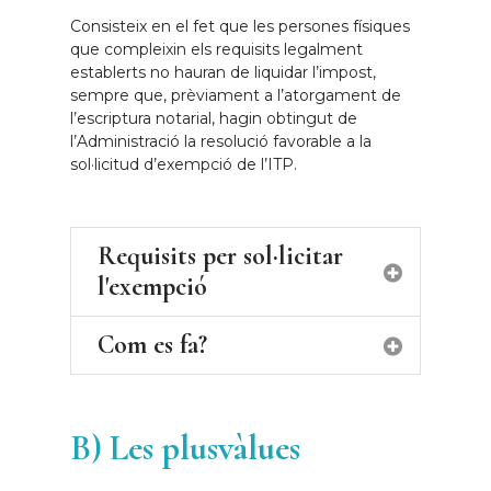
Consisteix en el fet que les persones físiques
que compleixin els requisits legalment
establerts no hauran de liquidar l’impost,
sempre que, prèviament a l’atorgament de
l’escriptura notarial, hagin obtingut de
l’Administració la resolució favorable a la
sol·licitud d’exempció de l’ITP.
Requisits per sol·licitar
l'exempció
Com es fa?
Que els adquirents siguin
persones físiques
Amb anterioritat a la formalització
Que l’ adquirent tingui la
de la transmissió, la persona
B) Les plusvàlues
nacionalitat andorrana amb
sol·licitant ha de presentar al Servei
residència efectiva al Principat o
de Tràmits del Govern la
Sol·licitud
bé, si és estranger que acrediti