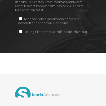
de dades. Per a obtenir més informació sobre com
estem tractant les seves dades, accedeixi a la nostra
Política de Privacitat
.
Accepto rebre informació comercial i
newsletter per correu electrònic
He llegit i accepto la
Política de Privacitat
.