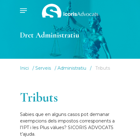
Skip
Menu
to
main
content
Dret Administratiu
Inici
/
Serveis
/
Administratiu
/
Tributs
Tributs
Sabies que en alguns casos pot demanar
exempcions dels impostos corresponents a
l’IPT i les Plus vàlues? SICORIS ADVOCATS
t’ajuda.