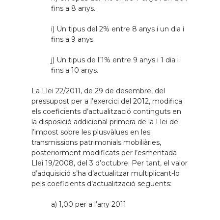
comptes es tenen en cada
fins a 8 anys.
entitat o si no es té cap compte
obert en les entitats bancàries.
i) Un tipus del 2% entre 8 anys i un dia i
Per a les persones amb
fins a 9 anys.
discapacitat, certificació
j) Un tipus de l’1% entre 9 anys i 1 dia i
expedida pel ministeri
fins a 10 anys.
competent (CONAVA).
La Llei 22/2011, de 29 de desembre, del
pressupost per a l’exercici del 2012, modifica
els coeficients d’actualització continguts en
la disposició addicional primera de la Llei de
l’impost sobre les plusvàlues en les
transmissions patrimonials mobiliàries,
posteriorment modificats per l’esmentada
Llei 19/2008, del 3 d’octubre. Per tant, el valor
d’adquisició s’ha d’actualitzar multiplicant-lo
pels coeficients d’actualització següents:
a) 1,00 per a l’any 2011