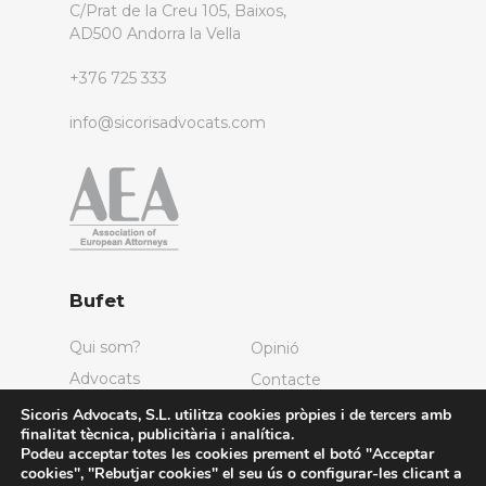
C/Prat de la Creu 105, Baixos,
AD500 Andorra la Vella
+376 725 333
info@sicorisadvocats.com
Bufet
Qui som?
Opinió
Advocats
Contacte
Sicoris Advocats, S.L. utilitza cookies pròpies i de tercers amb
finalitat tècnica, publicitària i analítica.
Serveis
Podeu acceptar totes les cookies prement el botó "Acceptar
cookies", "Rebutjar cookies" el seu ús o configurar-les clicant a
Dret Mercantil