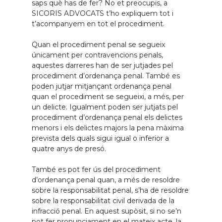
saps què has de fer? No et preocupis, a
SICORIS ADVOCATS t’ho expliquem tot i
t’acompanyem en tot el procediment.
Quan el procediment penal se segueix
únicament per contravencions penals,
aquestes darreres han de ser jutjades pel
procediment d’ordenança penal. També es
poden jutjar mitjançant ordenança penal
quan el procediment se segueixi, a més, per
un delicte. Igualment poden ser jutjats pel
procediment d’ordenança penal els delictes
menors i els delictes majors la pena màxima
prevista dels quals sigui igual o inferior a
quatre anys de presó.
També es pot fer ús del procediment
d’ordenança penal quan, a més de resoldre
sobre la responsabilitat penal, s’ha de resoldre
sobre la responsabilitat civil derivada de la
infracció penal. En aquest supòsit, si no se’n
pot fer pronunciament en el mateix acte, la