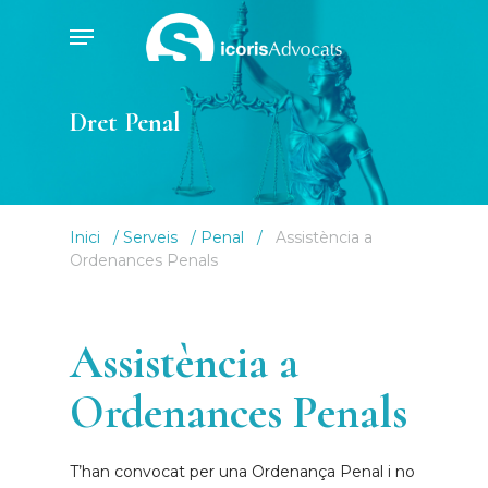
Skip
Menu
to
main
content
Dret Penal
Inici
/
Serveis
/
Penal
/
Assistència a
Ordenances Penals
Assistència a
Ordenances Penals
T’han convocat per una Ordenança Penal i no