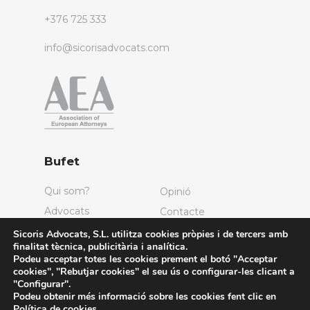
+376 725 333
info@sicorisadvocats.com
Bufet
Qui som?
Opinió
Advocats
Contacte
Sicoris Advocats, S.L. utilitza cookies pròpies i de tercers amb
finalitat tècnica, publicitària i analítica.
Serveis
Podeu acceptar totes les cookies prement el botó "Acceptar
cookies", "Rebutjar cookies" el seu ús o configurar-les clicant a
Dret Mercantil
Dret Laboral
"Configurar".
Podeu obtenir més informació sobre les cookies fent clic en
Dret Civil
Dret Immobiliari
Política de cookies