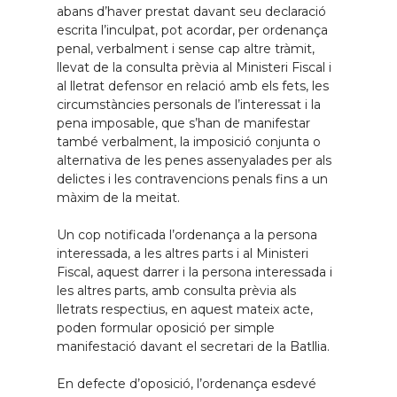
abans d’haver prestat davant seu declaració
escrita l’inculpat, pot acordar, per ordenança
penal, verbalment i sense cap altre tràmit,
llevat de la consulta prèvia al Ministeri Fiscal i
al lletrat defensor en relació amb els fets, les
circumstàncies personals de l’interessat i la
pena imposable, que s’han de manifestar
també verbalment, la imposició conjunta o
alternativa de les penes assenyalades per als
delictes i les contravencions penals fins a un
màxim de la meitat.
Un cop notificada l’ordenança a la persona
interessada, a les altres parts i al Ministeri
Fiscal, aquest darrer i la persona interessada i
les altres parts, amb consulta prèvia als
lletrats respectius, en aquest mateix acte,
poden formular oposició per simple
manifestació davant el secretari de la Batllia.
En defecte d’oposició, l’ordenança esdevé