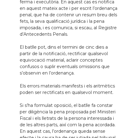
ferma i executòria. En aquest cas es notifica
en aquest mateix acte i per escrit l’ordenança
penal, que ha de contenir un resum breu dels
fets, la seva qualificació jurídica i la pena
imposada, i es comunica, si escau, al Registre
d’Antecedents Penals.
El batlle pot, dins el termini de cinc dies a
partir de la notificació, rectificar qualsevol
equivocació material, aclarir conceptes
confusos o suplir eventuals omissions que
s’observin en l’ordenança.
Els errors materials manifests i els aritmètics
poden ser rectificats en qualsevol moment.
Si s’ha formulat oposició, el batlle fa constar
per diligència la pena proposada pel Ministeri
Fiscal i els lletrats de la persona interessada i
de les altres parts, així com la pena acordada.
En aquest cas, l’ordenança queda sense
efecte i la causa ha de ser jutjada pel tribunal