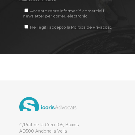
Accepto rebre informació comercial i
newsletter per correu electrònic
He llegit i accepto la
Política de Privacitat
.
C/Prat de la Creu 105, Baixos,
AD500 Andorra la Vella