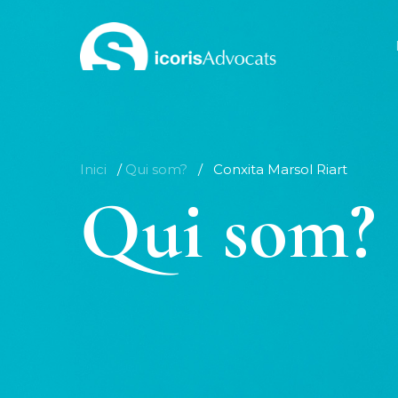
Skip
to
main
content
Inici
/
Qui som?
/
Conxita Marsol Riart
Qui som?