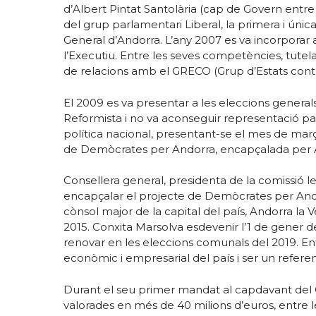
d’Albert Pintat Santolària (cap de Govern entre 
del grup parlamentari Liberal, la primera i ún
General d’Andorra. L’any 2007 es va incorporar 
l’Executiu. Entre les seves competències, tutel
de relacions amb el GRECO (Grup d’Estats contr
El 2009 es va presentar a les eleccions generals
Reformista i no va aconseguir representació par
política nacional, presentant-se el mes de març
de Demòcrates per Andorra, encapçalada per An
Consellera general, presidenta de la comissió leg
encapçalar el projecte de Demòcrates per Ando
cònsol major de la capital del país, Andorra la
2015. Conxita Marsolva esdevenir l’1 de gener de
renovar en les eleccions comunals del 2019. Entr
econòmic i empresarial del país i ser un referent
Durant el seu primer mandat al capdavant del Co
valorades en més de 40 milions d’euros, entre 