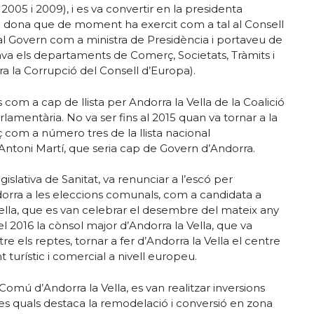
2005 i 2009), i es va convertir en la presidenta
ica dona que de moment ha exercit com a tal al Consell
al Govern com a ministra de Presidència i portaveu de
ava els departaments de Comerç, Societats, Tràmits i
a la Corrupció del Consell d’Europa).
 com a cap de llista per Andorra la Vella de la Coalició
lamentària. No va ser fins al 2015 quan va tornar a la
 com a número tres de la llista nacional
toni Martí, que seria cap de Govern d’Andorra.
islativa de Sanitat, va renunciar a l’escó per
rra a les eleccions comunals, com a candidata a
 Vella, que es van celebrar el desembre del mateix any
l 2016 la cònsol major d’Andorra la Vella, que va
e els reptes, tornar a fer d’Andorra la Vella el centre
 turístic i comercial a nivell europeu.
mú d’Andorra la Vella, es van realitzar inversions
les quals destaca la remodelació i conversió en zona