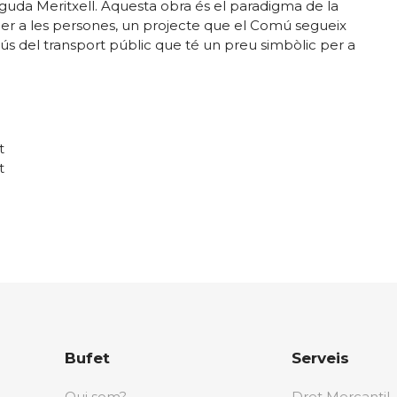
vinguda Meritxell. Aquesta obra és el paradigma de la
 per a les persones, un projecte que el Comú segueix
’ús del transport públic que té un preu simbòlic per a
t
t
Bufet
Serveis
Qui som?
Dret Mercantil