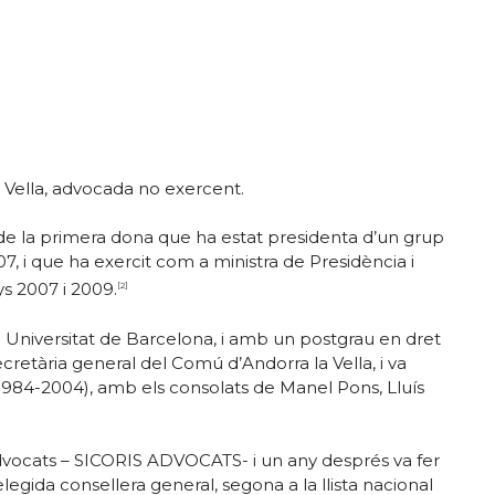
la Vella, advocada no exercent.
e de la primera dona que ha estat presidenta d’un grup
007, i que ha exercit com a ministra de Presidència i
s 2007 i 2009.
[2]
la Universitat de Barcelona, i amb un postgrau en dret
retària general del Comú d’Andorra la Vella, i va
1984-2004), amb els consolats de Manel Pons, Lluís
’advocats – SICORIS ADVOCATS- i un any després va fer
elegida consellera general, segona a la llista nacional