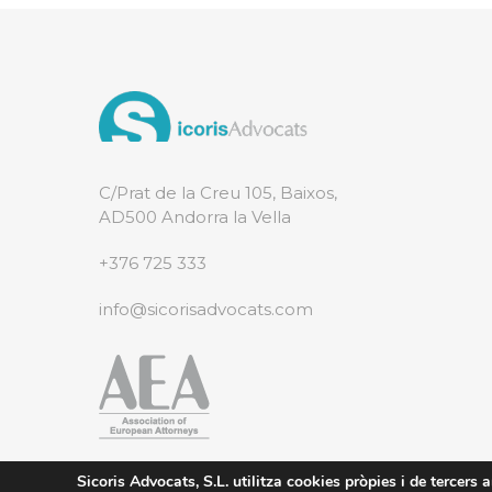
C/Prat de la Creu 105, Baixos,
AD500 Andorra la Vella
+376 725 333
info@sicorisadvocats.com
Sicoris Advocats, S.L. utilitza cookies pròpies i de tercers am