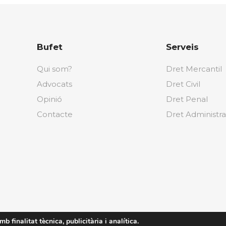
Bufet
Serveis
Qui som?
Dret Mercantil
Advocats
Dret Civil
Opinió
Dret Penal
Contacte
Dret Administra
b finalitat tècnica, publicitària i analítica.