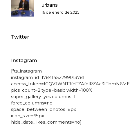
o
urbans
16 de enero de 2025
Twitter
Instagram
[fts_instagram
instagram_id=17841452799013781
access_token=IGQVJWNTJfcFZAfdlRZAa3lFbmN6
pics_count=2 type=basic width=100%
super_gallery=yes columns=1
force_columns=no
space_between_photos=8px
icon_size=65px
hide_date_likes_comments=no]