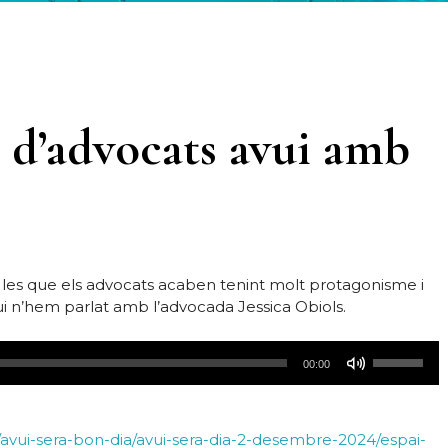
gi d’advocats avui amb
 les que els advocats acaben tenint molt protagonisme i
vui n’hem parlat amb l’advocada Jessica Obiols.
Utiliza
00:00
las
teclas
de
/avui-sera-bon-dia/avui-sera-dia-2-desembre-2024/espai-
flecha