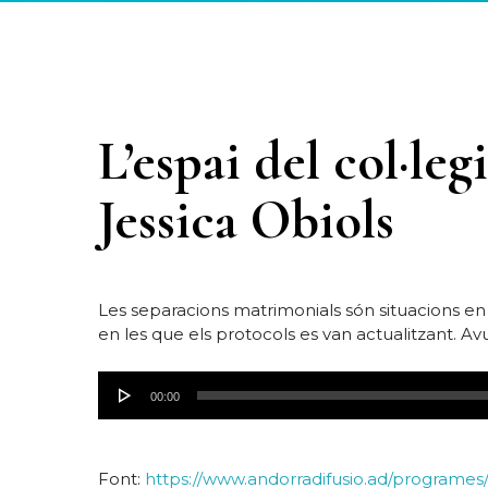
L’espai del col·le
Jessica Obiols
Les separacions matrimonials són situacions en
en les que els protocols es van actualitzant. A
Reproductor
00:00
de
audio
Font:
https://www.andorradifusio.ad/programes