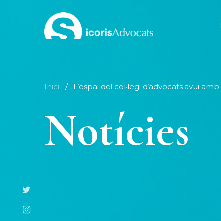
Skip
to
main
content
Inici
/
L’espai del col·legi d’advocats avui amb
Notícies
twitter
instagram